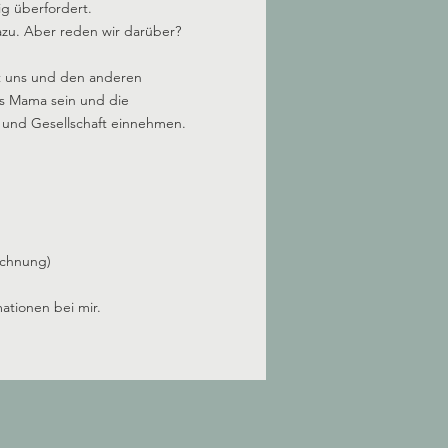
ig überfordert.
azu. Aber reden wir darüber?
t uns und den anderen
rs Mama sein und die
e und Gesellschaft einnehmen.
echnung)
mationen bei mir.