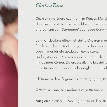
ChakraTanz
Chakren sind Energiezentrum im Körper. Manch
aber auch nicht. Sind sie verschlossen, kann di
und es kann zu "Störungen"oder auch Krankh
Beim ChakraTanz öffnen wir deine Chakren wied
frei fliessen kann. Wir bewegen uns durch jede
auch immer für ein gewisses Thema steht.
Du folgst deinen Körperimpulsen und tauchst ei
mit deinem Körper. Du erdest dich, gibst deine
neue Ressourcen, spürst Lebendigkeit und (Leb
Ich freue mich aufs gemeinsame Begegnen, B
Ort:
Praxisraum, Schlundmatt 23, 6010 Kriens
Ausgleich:
CHF 50.- (Zahlung per Twint, bar, R